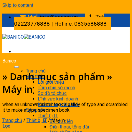
Skip to content
Mail:
info@banico.vn
Tel:
02223778888 | Hotline: 0835588888
Banico
Trang chủ
» Danh mục sản phẩm »
Giới thiệu
Lời giới thiệu
Máy in
Tầm nhìn sứ mệnh
Sơ đồ tổ chức
Lĩnh vực kinh doanh
when an unknown printer took a galley of type and scrambled
Khách hàng tiêu biểu
it to make a type specimen book
Sản phẩm
Thiết bị IT
Trang chủ
/
Thiết bị IT
/
Máy in
Bộ lưu điện
Lọc
Điện thoại, tổng đài