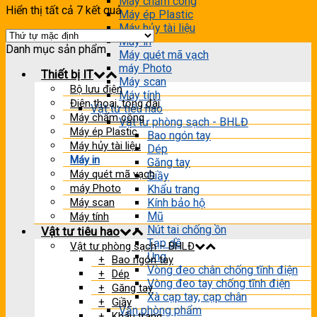
Máy chấm công
Hiển thị tất cả 7 kết quả
Máy ép Plastic
Máy hủy tài liệu
Máy in
Danh mục sản phẩm
Máy quét mã vạch
máy Photo
Thiết bị IT
Máy scan
Bộ lưu điện
Máy tính
Điện thoại, tổng đài
Vật tư tiêu hao
Máy chấm công
Vật tư phòng sạch - BHLĐ
Máy ép Plastic
Bao ngón tay
Máy hủy tài liệu
Dép
Máy in
Găng tay
Máy quét mã vạch
Giầy
máy Photo
Khẩu trang
Máy scan
Kính bảo hộ
Mũ
Máy tính
Nút tai chống ồn
Vật tư tiêu hao
Tạp dề
Vật tư phòng sạch – BHLĐ
Ủng
Bao ngón tay
Vòng đeo chân chống tĩnh điện
Dép
Vòng đeo tay chống tĩnh điện
Găng tay
Xà cạp tay, cạp chân
Giầy
Văn phòng phẩm
Khẩu trang