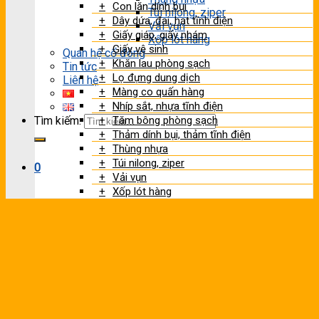
Con lăn dính bụi
Túi nilong, ziper
Dây dứa, đai, hạt tĩnh điện
Vải vụn
Giấy giáp, giấy nhám
Xốp lót hàng
Giấy vệ sinh
Quan hệ cổ đông
Khăn lau phòng sạch
Tin tức
Lọ đựng dung dịch
Liên hệ
Màng co quấn hàng
Nhíp sắt, nhựa tĩnh điện
Tăm bông phòng sạch
Tìm kiếm:
Thảm dính bụi, thảm tĩnh điện
Thùng nhựa
Túi nilong, ziper
0
Vải vụn
Xốp lót hàng