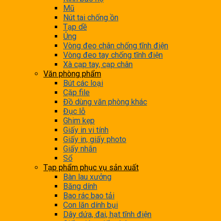
Mũ
Nút tai chống ồn
Tạp dề
Ủng
Vòng đeo chân chống tĩnh điện
Vòng đeo tay chống tĩnh điện
Xà cạp tay, cạp chân
Văn phòng phẩm
Bút các loại
Cặp file
Đồ dùng văn phòng khác
Đục lỗ
Ghim kẹp
Giấy in vi tính
Giấy in, giấy photo
Giấy nhắn
Sổ
Tạp phẩm phục vụ sản xuất
Bàn lau xưởng
Băng dính
Bao rác bao tải
Con lăn dính bụi
Dây dứa, đai, hạt tĩnh điện