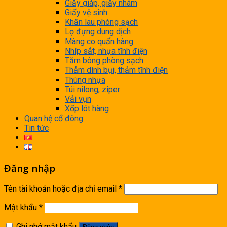
Giấy giáp, giấy nhám
Giấy vệ sinh
Khăn lau phòng sạch
Lọ đựng dung dịch
Màng co quấn hàng
Nhíp sắt, nhựa tĩnh điện
Tăm bông phòng sạch
Thảm dính bụi, thảm tĩnh điện
Thùng nhựa
Túi nilong, ziper
Vải vụn
Xốp lót hàng
Quan hệ cổ đông
Tin tức
Đăng nhập
Tên tài khoản hoặc địa chỉ email
*
Mật khẩu
*
Ghi nhớ mật khẩu