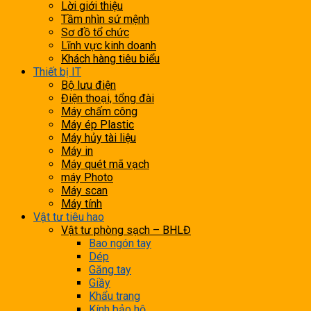
Lời giới thiệu
Tầm nhìn sứ mệnh
Sơ đồ tổ chức
Lĩnh vực kinh doanh
Khách hàng tiêu biểu
Thiết bị IT
Bộ lưu điện
Điện thoại, tổng đài
Máy chấm công
Máy ép Plastic
Máy hủy tài liệu
Máy in
Máy quét mã vạch
máy Photo
Máy scan
Máy tính
Vật tư tiêu hao
Vật tư phòng sạch – BHLĐ
Bao ngón tay
Dép
Găng tay
Giầy
Khẩu trang
Kính bảo hộ