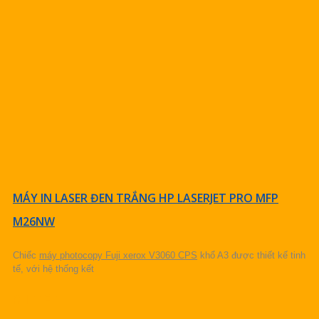
MÁY IN LASER ĐEN TRẮNG HP LASERJET PRO MFP
M26NW
Chiếc
máy photocopy Fuji xerox V3060 CPS
khổ A3 được thiết kế tinh
tế, với hệ thống kết
CHI TIẾT