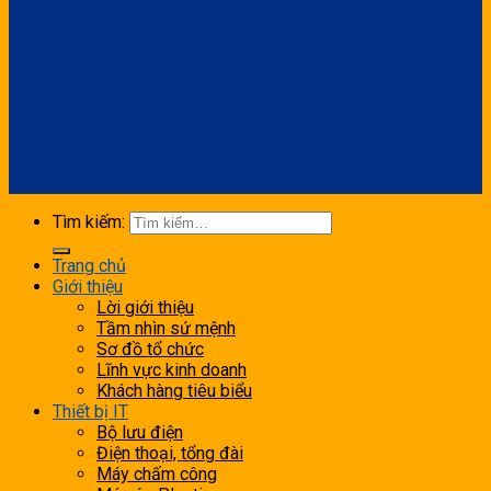
Tìm kiếm:
Trang chủ
Giới thiệu
Lời giới thiệu
Tầm nhìn sứ mệnh
Sơ đồ tổ chức
Lĩnh vực kinh doanh
Khách hàng tiêu biểu
Thiết bị IT
Bộ lưu điện
Điện thoại, tổng đài
Máy chấm công