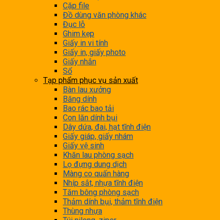
Cặp file
Đồ dùng văn phòng khác
Đục lỗ
Ghim kẹp
Giấy in vi tính
Giấy in, giấy photo
Giấy nhắn
Sổ
Tạp phẩm phục vụ sản xuất
Bàn lau xưởng
Băng dính
Bao rác bao tải
Con lăn dính bụi
Dây dứa, đai, hạt tĩnh điện
Giấy giáp, giấy nhám
Giấy vệ sinh
Khăn lau phòng sạch
Lọ đựng dung dịch
Màng co quấn hàng
Nhíp sắt, nhựa tĩnh điện
Tăm bông phòng sạch
Thảm dính bụi, thảm tĩnh điện
Thùng nhựa