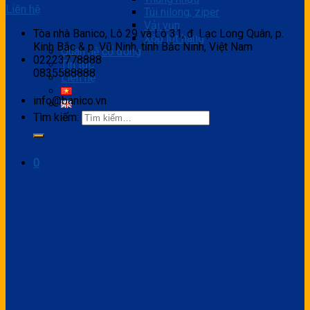
Liên hệ
Túi nilong, ziper
Vải vụn
Tòa nhà Banico, Lô 29 và Lô 31, đ. Lạc Long Quân, p.
Xốp lót hàng
Kinh Bắc & p. Vũ Ninh, tỉnh Bắc Ninh, Việt Nam
Quan hệ cổ đông
02223778888
Tin tức
0835588888
Liên hệ
info@banico.vn
Tìm kiếm:
0