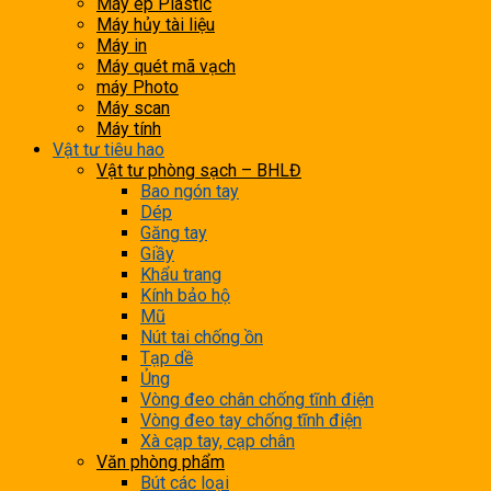
Máy ép Plastic
Máy hủy tài liệu
Máy in
Máy quét mã vạch
máy Photo
Máy scan
Máy tính
Vật tư tiêu hao
Vật tư phòng sạch – BHLĐ
Bao ngón tay
Dép
Găng tay
Giầy
Khẩu trang
Kính bảo hộ
Mũ
Nút tai chống ồn
Tạp dề
Ủng
Vòng đeo chân chống tĩnh điện
Vòng đeo tay chống tĩnh điện
Xà cạp tay, cạp chân
Văn phòng phẩm
Bút các loại