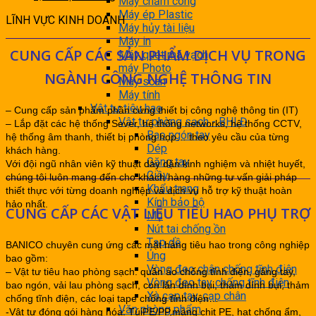
Máy chấm công
Máy ép Plastic
LĨNH VỰC KINH DOANH
Máy hủy tài liệu
Máy in
CUNG CẤP CÁC SẢN PHẨM DỊCH VỤ TRONG
Máy quét mã vạch
máy Photo
NGÀNH CÔNG NGHỆ THÔNG TIN
Máy scan
Máy tính
Vật tư tiêu hao
– Cung cấp sản phẩm phần cứng thiết bị công nghệ thông tin (IT)
Vật tư phòng sạch - BHLĐ
– Lắp đặt các hệ thống Sever, hệ thống networks, hệ thống CCTV,
Bao ngón tay
hệ thống âm thanh, thiết bị phòng họp… theo yêu cầu của từng
Dép
khách hàng.
Găng tay
Với đội ngũ nhân viên kỹ thuật dày dặn kinh nghiệm và nhiệt huyết,
Giầy
chúng tôi luôn mang đến cho khách hàng những tư vấn giải pháp
Khẩu trang
thiết thực với từng doanh nghiệp và dịch vụ hỗ trợ kỹ thuật hoàn
Kính bảo hộ
hảo nhất.
CUNG CẤP CÁC VẬT LIỆU TIÊU HAO PHỤ TRỢ
Mũ
Nút tai chống ồn
Tạp dề
BANICO chuyên cung ứng các mặt hàng tiêu hao trong công nghiệp
Ủng
bao gồm:
Vòng đeo chân chống tĩnh điện
– Vật tư tiêu hao phòng sạch: quần áo chống tĩnh điện, găng tay,
Vòng đeo tay chống tĩnh điện
bao ngón, vải lau phòng sạch, con lăn dính bụi, thảm dính bụi, thảm
Xà cạp tay, cạp chân
chống tĩnh điện, các loại tape chống tĩnh điện…
Văn phòng phẩm
-Vật tư đóng gói hàng hóa: TúiPE/PP,màng chit PE, hạt chống ẩm,