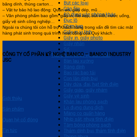
Bút các loại
băng dính, thùng carton…
Cặp file
– Vật tư bảo hộ lao động: Quần áo, giày dép, mũ…
Đồ dùng văn phòng khác
– Văn phòng phẩm bao gồm: giấy in, file kẹp, bút viết, nước uống,
Đục lỗ
giấy vệ sinh công nghiệp…
Ghim kẹp
Ngoài ra chúng tôi còn hỗ trợ Khách hàng trong vấn đề tìm các mặt
Giấy in vi tính
hàng phát sinh trong quá trình hoạt động của Quý khách .
Giấy in, giấy photo
Giấy nhắn
Sổ
CÔNG TY CỔ PHẦN KỸ NGHỆ BANICO – BANICO INDUSTRY
Tạp phẩm phục vụ sản xuất
JSC
Bàn lau xưởng
Băng dính
Bao rác bao tải
Con lăn dính bụi
Dây dứa, đai, hạt tĩnh điện
Giấy giáp, giấy nhám
Giấy vệ sinh
Giới thiệu
Khăn lau phòng sạch
Lọ đựng dung dịch
Sản phẩm
Màng co quấn hàng
Nhíp sắt, nhựa tĩnh điện
Quan hệ cổ đông
Tăm bông phòng sạch
Tin tức
Thảm dính bụi, thảm tĩnh điện
Thùng nhựa