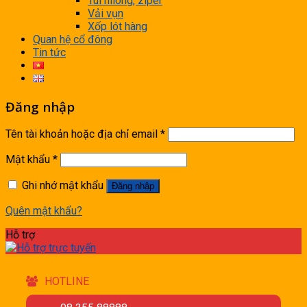
Túi nilong, ziper
Vải vụn
Xốp lót hàng
Quan hệ cổ đông
Tin tức
Đăng nhập
Tên tài khoản hoặc địa chỉ email
*
Mật khẩu
*
Ghi nhớ mật khẩu
Đăng nhập
Quên mật khẩu?
Hỗ trợ
HOTLINE