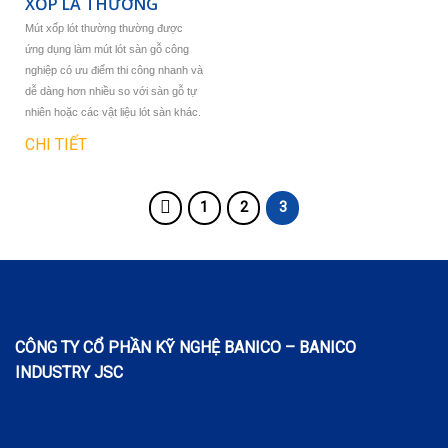
XỐP LÁ THƯỜNG
Mút xốp lót thường
thường được
ứng dụng làm mút lót sàn gỗ công
nghiệp có ưu điểm thi công nhanh và
dễ dàng hơn nhiều so với sàn gỗ tự
nhiên hoặc các vật liệu lót sàn khác.
CHI TIẾT
1
2
3
CÔNG TY CỔ PHẦN KỸ NGHỆ BANICO – BANICO
INDUSTRY JSC