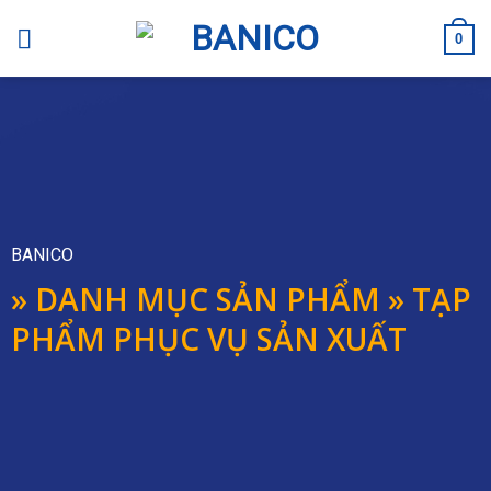
Skip
to
0
content
BANICO
» DANH MỤC SẢN PHẨM » TẠP
PHẨM PHỤC VỤ SẢN XUẤT