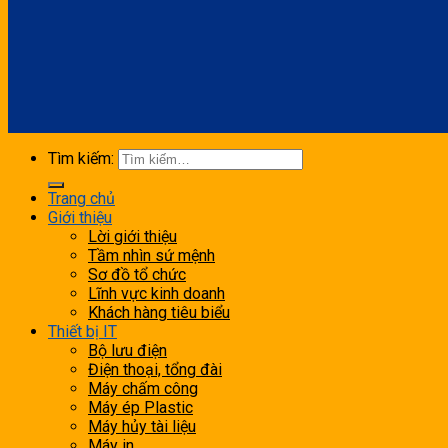
Tìm kiếm:
Trang chủ
Giới thiệu
Lời giới thiệu
Tầm nhìn sứ mệnh
Sơ đồ tổ chức
Lĩnh vực kinh doanh
Khách hàng tiêu biểu
Thiết bị IT
Bộ lưu điện
Điện thoại, tổng đài
Máy chấm công
Máy ép Plastic
Máy hủy tài liệu
Máy in