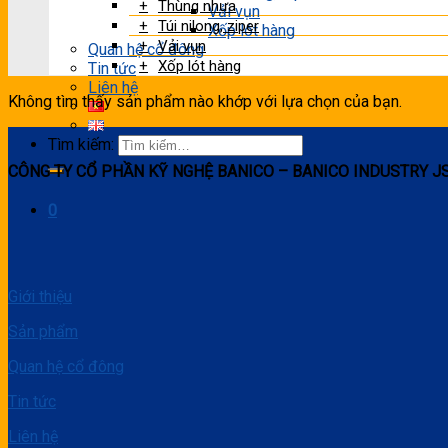
Thùng nhựa
Vải vụn
Túi nilong, ziper
Xốp lót hàng
Vải vụn
Quan hệ cổ đông
Xốp lót hàng
Tin tức
Liên hệ
Không tìm thấy sản phẩm nào khớp với lựa chọn của bạn.
Tìm kiếm:
CÔNG TY CỔ PHẦN KỸ NGHỆ BANICO – BANICO INDUSTRY J
0
Giới thiệu
Sản phẩm
Quan hệ cổ đông
Tin tức
Liên hệ