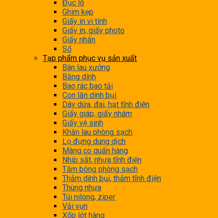
Đục lỗ
Ghim kẹp
Giấy in vi tính
Giấy in, giấy photo
Giấy nhắn
Sổ
Tạp phẩm phục vụ sản xuất
Bàn lau xưởng
Băng dính
Bao rác bao tải
Con lăn dính bụi
Dây dứa, đai, hạt tĩnh điện
Giấy giáp, giấy nhám
Giấy vệ sinh
Khăn lau phòng sạch
Lọ đựng dung dịch
Màng co quấn hàng
Nhíp sắt, nhựa tĩnh điện
Tăm bông phòng sạch
Thảm dính bụi, thảm tĩnh điện
Thùng nhựa
Túi nilong, ziper
Vải vụn
Xốp lót hàng