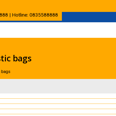
888 | Hotline: 0835588888
tic bags
c bags