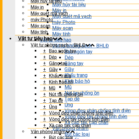
Máy hủy tài liệu
Máy hủy tài liệu
Máy in
Máy in
Máy quét mã vạch
Máy quét mã vạch
máy Photo
máy Photo
Máy scan
Máy scan
Máy tính
Máy tính
Vật tư tiêu hao
Vật tư tiêu hao
Vật tư phòng sạch – BHLĐ
Vật tư phòng sạch - BHLĐ
Bao ngón tay
Bao ngón tay
Dép
Dép
Găng tay
Găng tay
Giầy
Giầy
Khẩu trang
Khẩu trang
Kính bảo hộ
Kính bảo hộ
Mũ
Mũ
Nút tai chống ồn
Nút tai chống ồn
Tạp dề
Tạp dề
Ủng
Ủng
Vòng đeo chân chống tĩnh điện
Vòng đeo chân chống tĩnh điện
Vòng đeo tay chống tĩnh điện
Vòng đeo tay chống tĩnh điện
Xà cạp tay, cạp chân
Xà cạp tay, cạp chân
Văn phòng phẩm
Văn phòng phẩm
Bút các loại
Bút các loại