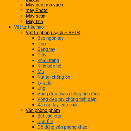
Máy quét mã vạch
máy Photo
Máy scan
Máy tính
Vật tư tiêu hao
Vật tư phòng sạch – BHLĐ
Bao ngón tay
Dép
Găng tay
Giầy
Khẩu trang
Kính bảo hộ
Mũ
Nút tai chống ồn
Tạp dề
Ủng
Vòng đeo chân chống tĩnh điện
Vòng đeo tay chống tĩnh điện
Xà cạp tay, cạp chân
Văn phòng phẩm
Bút các loại
Cặp file
Đồ dùng văn phòng khác