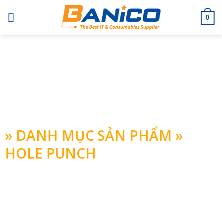
Skip
to
0
content
BANICO
» DANH MỤC SẢN PHẨM »
HOLE PUNCH