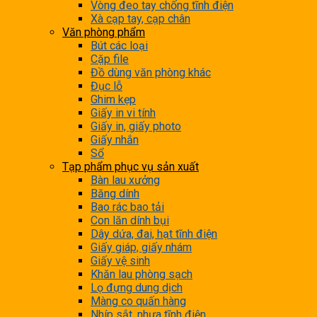
Vòng đeo tay chống tĩnh điện
Xà cạp tay, cạp chân
Văn phòng phẩm
Bút các loại
Cặp file
Đồ dùng văn phòng khác
Đục lỗ
Ghim kẹp
Giấy in vi tính
Giấy in, giấy photo
Giấy nhắn
Sổ
Tạp phẩm phục vụ sản xuất
Bàn lau xưởng
Băng dính
Bao rác bao tải
Con lăn dính bụi
Dây dứa, đai, hạt tĩnh điện
Giấy giáp, giấy nhám
Giấy vệ sinh
Khăn lau phòng sạch
Lọ đựng dung dịch
Màng co quấn hàng
Nhíp sắt, nhựa tĩnh điện