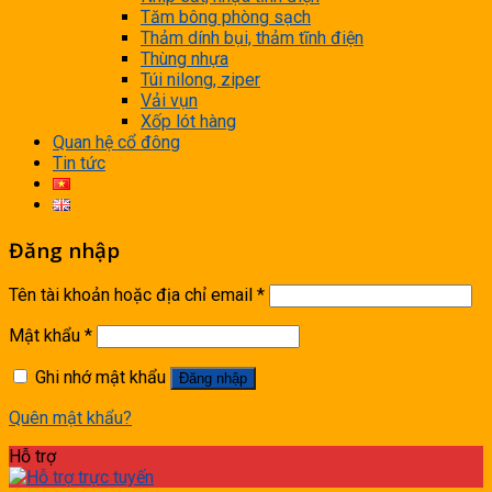
Tăm bông phòng sạch
Thảm dính bụi, thảm tĩnh điện
Thùng nhựa
Túi nilong, ziper
Vải vụn
Xốp lót hàng
Quan hệ cổ đông
Tin tức
Đăng nhập
Tên tài khoản hoặc địa chỉ email
*
Mật khẩu
*
Ghi nhớ mật khẩu
Đăng nhập
Quên mật khẩu?
Hỗ trợ