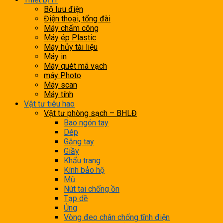
Bộ lưu điện
Điện thoại, tổng đài
Máy chấm công
Máy ép Plastic
Máy hủy tài liệu
Máy in
Máy quét mã vạch
máy Photo
Máy scan
Máy tính
Vật tư tiêu hao
Vật tư phòng sạch – BHLĐ
Bao ngón tay
Dép
Găng tay
Giầy
Khẩu trang
Kính bảo hộ
Mũ
Nút tai chống ồn
Tạp dề
Ủng
Vòng đeo chân chống tĩnh điện