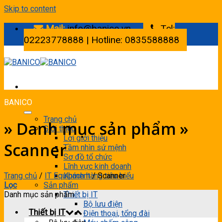
Skip to content
Mail:
info@banico.vn
Tel:
02223778888 | Hotline: 0835588888
BANICO
Trang chủ
» Danh mục sản phẩm »
Giới thiệu
Lời giới thiệu
Scanner
Tầm nhìn sứ mệnh
Sơ đồ tổ chức
Lĩnh vực kinh doanh
Trang chủ
/
IT Equipment
/
Scanner
Khách hàng tiêu biểu
Lọc
Sản phẩm
Danh mục sản phẩm
Thiết bị IT
Bộ lưu điện
Thiết bị IT
Điện thoại, tổng đài