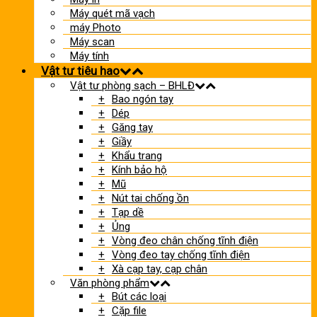
Máy quét mã vạch
máy Photo
Máy scan
Máy tính
Vật tư tiêu hao
Vật tư phòng sạch – BHLĐ
Bao ngón tay
Dép
Găng tay
Giầy
Khẩu trang
Kính bảo hộ
Mũ
Nút tai chống ồn
Tạp dề
Ủng
Vòng đeo chân chống tĩnh điện
Vòng đeo tay chống tĩnh điện
Xà cạp tay, cạp chân
Văn phòng phẩm
Bút các loại
Cặp file