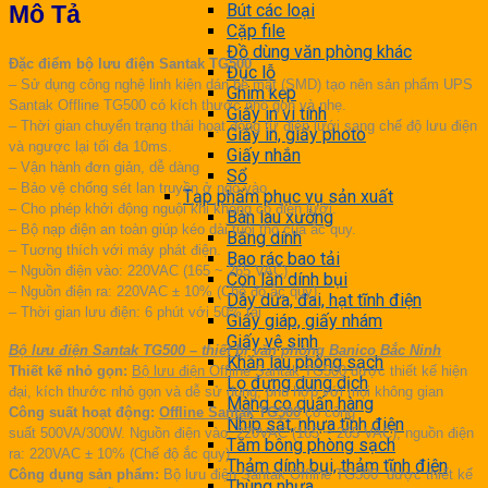
Mô Tả
Bút các loại
Cặp file
Đồ dùng văn phòng khác
Đặc điểm bộ lưu điện Santak TG500
Đục lỗ
– Sử dụng công nghệ linh kiện dán bề mặt (SMD) tạo nên sản phẩm UPS
Ghim kẹp
Santak Offline TG500 có kích thước nhỏ gọn và nhẹ.
Giấy in vi tính
– Thời gian chuyển trạng thái hoạt động từ điện lưới sang chế độ lưu điện
Giấy in, giấy photo
và ngược lại tối đa 10ms.
Giấy nhắn
– Vận hành đơn giản, dễ dàng
Sổ
– Bảo vệ chống sét lan truyền ở ngõ vào.
Tạp phẩm phục vụ sản xuất
– Cho phép khởi động nguội khi không có điện lưới.
Bàn lau xưởng
– Bộ nạp điện an toàn giúp kéo dài tuổi thọ của ắc quy.
Băng dính
– Tuơng thích với máy phát điện.
Bao rác bao tải
– Nguồn điện vào: 220VAC (165 ~ 265 VAC)
Con lăn dính bụi
– Nguồn điện ra: 220VAC ± 10% (Chế độ ắc quy).
Dây dứa, đai, hạt tĩnh điện
– Thời gian lưu điện: 6 phút với 50% tải
Giấy giáp, giấy nhám
Giấy vệ sinh
Bộ lưu điện Santak TG500 – thiết bị văn phòng Banico Bắc Ninh
Khăn lau phòng sạch
Thiết kế nhỏ gọn:
Bộ lưu điện Offline Santak TG500
được thiết kế hiện
Lọ đựng dung dịch
đại, kích thước nhỏ gọn và dễ sử dụng, phù hợp với mọi không gian
Màng co quấn hàng
Công suất hoạt động:
Offline Santak TG500
có công
Nhíp sắt, nhựa tĩnh điện
suất 500VA/300W. Nguồn điện vào: 220VAC (165 ~ 265 VAC), nguồn điện
Tăm bông phòng sạch
ra: 220VAC ± 10% (Chế độ ắc quy)
Thảm dính bụi, thảm tĩnh điện
Công dụng sản phẩm:
Bộ lưu điện Santak Offline TG500 được thiết kế
Thùng nhựa