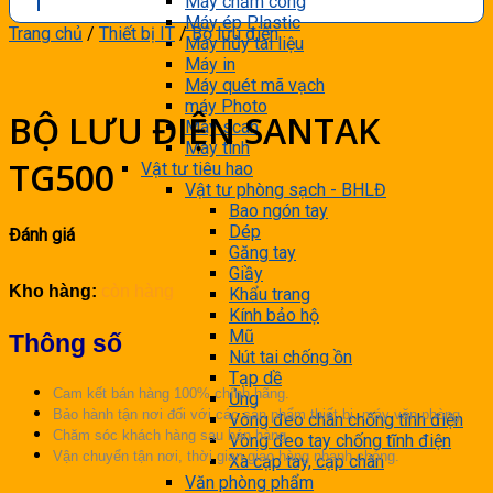
Máy chấm công
Máy ép Plastic
Trang chủ
/
Thiết bị IT
/
Bộ lưu điện
Máy hủy tài liệu
Máy in
Máy quét mã vạch
máy Photo
BỘ LƯU ĐIỆN SANTAK
Máy scan
Máy tính
TG500
Vật tư tiêu hao
Vật tư phòng sạch - BHLĐ
Bao ngón tay
Dép
Đánh giá
Găng tay
Giầy
Kho hàng:
còn hàng
Khẩu trang
Kính bảo hộ
Mũ
Thông số
Nút tai chống ồn
Tạp dề
Cam kết bán hàng 100% chính hãng.
Ủng
Bảo hành tận nơi đối với các sản phẩm thiết bị, máy văn phòng
Vòng đeo chân chống tĩnh điện
Chăm sóc khách hàng sau bán hàng.
Vòng đeo tay chống tĩnh điện
Vận chuyển tận nơi, thời gian giao hàng nhanh chóng.
Xà cạp tay, cạp chân
Văn phòng phẩm