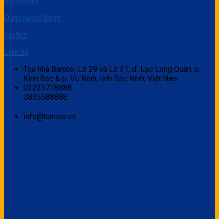
Sản phẩm
Quan hệ cổ đông
Tin tức
Liên hệ
Tòa nhà Banico, Lô 29 và Lô 31, đ. Lạc Long Quân, p.
Kinh Bắc & p. Vũ Ninh, tỉnh Bắc Ninh, Việt Nam
02223778888
0835588888
info@banico.vn