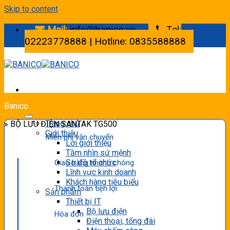
Skip to content
Mail:
info@banico.vn
Tel:
02223778888 | Hotline: 0835588888
Banico
Trang chủ
» BỘ LƯU ĐIỆN SANTAK TG500
Giới thiệu
Miễn phí vận chuyển
Lời giới thiệu
Tầm nhìn sứ mệnh
Sơ đồ tổ chức
Giao hàng nhanh chóng
Lĩnh vực kinh doanh
Khách hàng tiêu biểu
Thanh toán tiện lợi
Sản phẩm
Thiết bị IT
Bộ lưu điện
Hóa đơn
Điện thoại, tổng đài