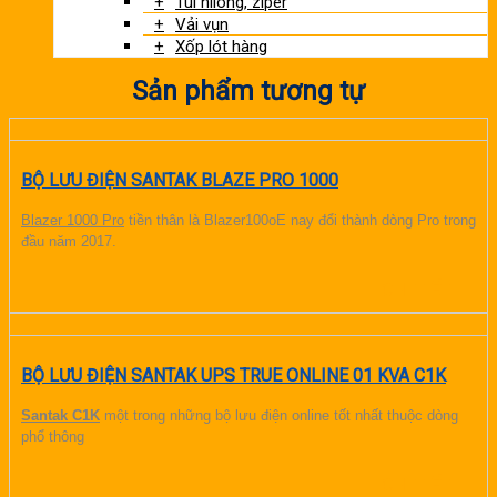
Túi nilong, ziper
Vải vụn
Xốp lót hàng
Sản phẩm tương tự
BỘ LƯU ĐIỆN SANTAK BLAZE PRO 1000
Blazer 1000 Pro
tiền thân là Blazer100oE nay đổi thành dòng Pro trong
đầu năm 2017.
CHI TIẾT
BỘ LƯU ĐIỆN SANTAK UPS TRUE ONLINE 01 KVA C1K
Santak C1K
một trong những bộ lưu điện online tốt nhất thuộc dòng
phổ thông
CHI TIẾT