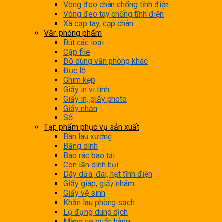
Vòng đeo chân chống tĩnh điện
Vòng đeo tay chống tĩnh điện
Xà cạp tay, cạp chân
Văn phòng phẩm
Bút các loại
Cặp file
Đồ dùng văn phòng khác
Đục lỗ
Ghim kẹp
Giấy in vi tính
Giấy in, giấy photo
Giấy nhắn
Sổ
Tạp phẩm phục vụ sản xuất
Bàn lau xưởng
Băng dính
Bao rác bao tải
Con lăn dính bụi
Dây dứa, đai, hạt tĩnh điện
Giấy giáp, giấy nhám
Giấy vệ sinh
Khăn lau phòng sạch
Lọ đựng dung dịch
Màng co quấn hàng