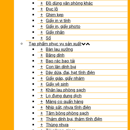
Đồ dùng văn phòng khác
Đục lỗ
Ghim kẹp
Giấy in vi tính
Giấy in, giấy photo
Giấy nhắn
Sổ
Tạp phẩm phục vụ sản xuất
Bàn lau xưởng
Băng dính
Bao rác bao tải
Con lăn dính bụi
Dây dứa, đai, hạt tĩnh điện
Giấy giáp, giấy nhám
Giấy vệ sinh
Khăn lau phòng sạch
Lọ đựng dung dịch
Màng co quấn hàng
Nhíp sắt, nhựa tĩnh điện
Tăm bông phòng sạch
Thảm dính bụi, thảm tĩnh điện
Thùng nhựa