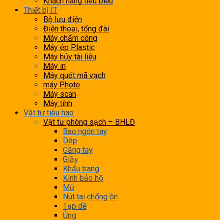
Khách hàng tiêu biểu
Thiết bị IT
Bộ lưu điện
Điện thoại, tổng đài
Máy chấm công
Máy ép Plastic
Máy hủy tài liệu
Máy in
Máy quét mã vạch
máy Photo
Máy scan
Máy tính
Vật tư tiêu hao
Vật tư phòng sạch – BHLĐ
Bao ngón tay
Dép
Găng tay
Giầy
Khẩu trang
Kính bảo hộ
Mũ
Nút tai chống ồn
Tạp dề
Ủng