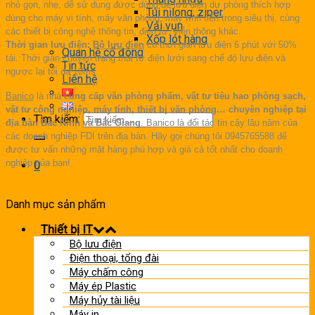
nhỏ gọn, nhẹ, dễ sử dụng được dùng để lưu điện dự phòng thích hợp
Túi nilong, ziper
dùng cho máy vi tính, máy văn phòng, máy tính tiền trong siêu thị, cùng
Vải vụn
các thiết bị công nghệ thông tin, điện tử, viễn thông khác.
Xốp lót hàng
Thời gian lưu điện:
Bộ lưu điện
có thời gian lưu điện 6 phút với 50%
Quan hệ cổ đông
tải. Thời gian chuyển trạng thái từ điện lưới sang chế độ lưu điện và
Tin tức
ngược lại tối đa 10ms
Liên hệ
Banico
là nhà
cung cấp văn phòng phẩm, vật tư tiêu hao phòng sạch,
vật tư công nghiệp, máy tính, thiết bị văn phòng… chuyên nghiệp tại
Tìm kiếm:
địa bàn Bắc Ninh và Bắc Giang
.
Banico
là đối tác tin cậy lâu năm của
các doanh nghiệp FDI trên địa bàn. Hãy gọi chúng tôi 0945765588 để
được tư vấn những mặt hàng phù hợp và giá cả tốt nhất cho doanh
nghiệp của bạn!
0
Danh mục sản phẩm
Thiết bị IT
Bộ lưu điện
Điện thoại, tổng đài
Máy chấm công
Máy ép Plastic
Máy hủy tài liệu
Máy in