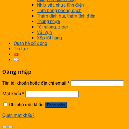
Nhíp sắt, nhựa tĩnh điện
Tăm bông phòng sạch
Thảm dính bụi, thảm tĩnh điện
Thùng nhựa
Túi nilong, ziper
Vải vụn
Xốp lót hàng
Quan hệ cổ đông
Tin tức
Đăng nhập
Tên tài khoản hoặc địa chỉ email
*
Mật khẩu
*
Ghi nhớ mật khẩu
Đăng nhập
Quên mật khẩu?