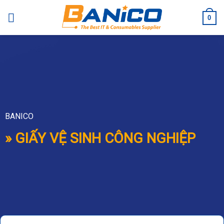
Skip
to
0
content
BANICO
» GIẤY VỆ SINH CÔNG NGHIỆP