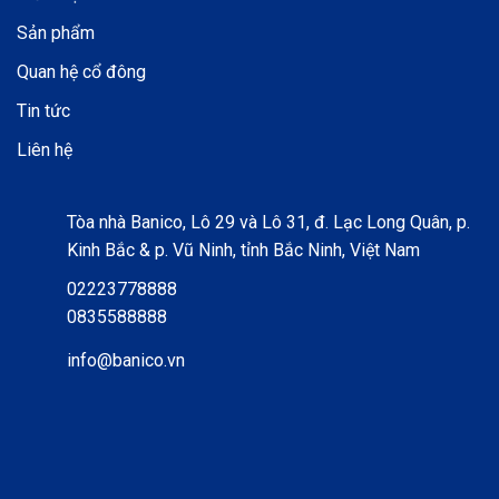
0945765588 để được tư vấn những mặt hàng phù hợp và giá cả tốt
Sản phẩm
nhất cho doanh nghiệp của bạn!
Quan hệ cổ đông
Tin tức
Liên hệ
Tòa nhà Banico, Lô 29 và Lô 31, đ. Lạc Long Quân, p.
Kinh Bắc & p. Vũ Ninh, tỉnh Bắc Ninh, Việt Nam
02223778888
0835588888
info@banico.vn