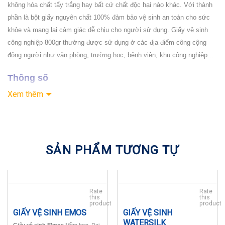
không hóa chất tẩy trắng hay bất cứ chất độc hại nào khác. Với thành
phần là bột giấy nguyên chất 100% đảm bảo vệ sinh an toàn cho sức
khỏe và mang lại cảm giác dễ chịu cho người sử dụng. Giấy vệ sinh
công nghiệp 800gr thường được sử dụng ở các địa điểm công cộng
đông người như văn phòng, trường học, bệnh viện, khu công nghiệp…
Thông số
Xem thêm
Cam kết bán hàng 100% chính hãng.
Bảo hành tận nơi đối với các sản phẩm thiết bị, máy văn phòng
Chăm sóc khách hàng sau bán hàng.
Vận chuyển tận nơi, thời gian giao hàng nhanh chóng.
SẢN PHẨM TƯƠNG TỰ
Mô Tả
Thông tin chi tiết về sản phẩm
Rate
Rate
this
this
– Thành phần chính
: Bột giấy nguyên chất 100%
product
product
GIẤY VỆ SINH EMOS
GIẤY VỆ SINH
– Đường kính
: 22-26 cm
WATERSILK