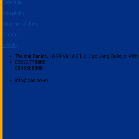
Giới thiệu
Sản phẩm
Quan hệ cổ đông
Tin tức
Liên hệ
Tòa nhà Banico, Lô 29 và Lô 31, đ. Lạc Long Quân, p. Kinh
02223778888
0835588888
info@banico.vn