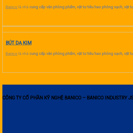
Banico
là nhà
cung cấp văn phòng phẩm, vật tư tiêu hao phòng sạch, vật tư
BÚT DẠ KIM
Banico
là nhà
cung cấp văn phòng phẩm, vật tư tiêu hao phòng sạch, vật tư
CÔNG TY CỔ PHẦN KỸ NGHỆ BANICO – BANICO INDUSTRY J