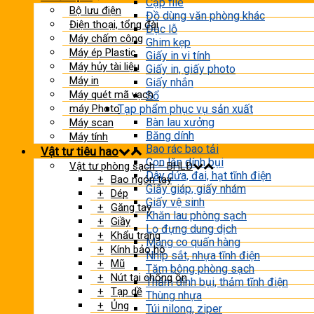
Cặp file
Bộ lưu điện
Đồ dùng văn phòng khác
Điện thoại, tổng đài
Đục lỗ
Máy chấm công
Ghim kẹp
Máy ép Plastic
Giấy in vi tính
Máy hủy tài liệu
Giấy in, giấy photo
Máy in
Giấy nhắn
Máy quét mã vạch
Sổ
máy Photo
Tạp phẩm phục vụ sản xuất
Bàn lau xưởng
Máy scan
Băng dính
Máy tính
Bao rác bao tải
Vật tư tiêu hao
Con lăn dính bụi
Vật tư phòng sạch – BHLĐ
Dây dứa, đai, hạt tĩnh điện
Bao ngón tay
Giấy giáp, giấy nhám
Dép
Giấy vệ sinh
Găng tay
Khăn lau phòng sạch
Giầy
Lọ đựng dung dịch
Khẩu trang
Màng co quấn hàng
Kính bảo hộ
Nhíp sắt, nhựa tĩnh điện
Mũ
Tăm bông phòng sạch
Nút tai chống ồn
Thảm dính bụi, thảm tĩnh điện
Tạp dề
Thùng nhựa
Ủng
Túi nilong, ziper