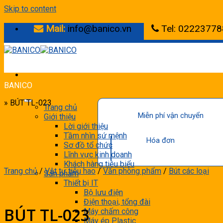
Skip to content
Mail:
info@banico.vn
Tel: 02223778
BANICO
» BÚT TL-023
Trang chủ
Miễn phí vận chuyển
Giới thiệu
Lời giới thiệu
Tầm nhìn sứ mệnh
Hóa đơn
Sơ đồ tổ chức
Lĩnh vực kinh doanh
Khách hàng tiêu biểu
Trang chủ
/
Vật tư tiêu hao
/
Văn phòng phẩm
/
Bút các loại
Sản phẩm
Thiết bị IT
Bộ lưu điện
Điện thoại, tổng đài
BÚT TL-023
Máy chấm công
Máy ép Plastic