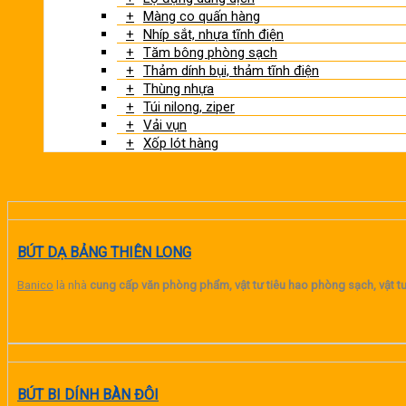
Màng co quấn hàng
Nhíp sắt, nhựa tĩnh điện
Tăm bông phòng sạch
Thảm dính bụi, thảm tĩnh điện
Thùng nhựa
Túi nilong, ziper
Vải vụn
Xốp lót hàng
BÚT DẠ BẢNG THIÊN LONG
Banico
là nhà
cung cấp văn phòng phẩm, vật tư tiêu hao phòng sạch, vật tư
BÚT BI DÍNH BÀN ĐÔI