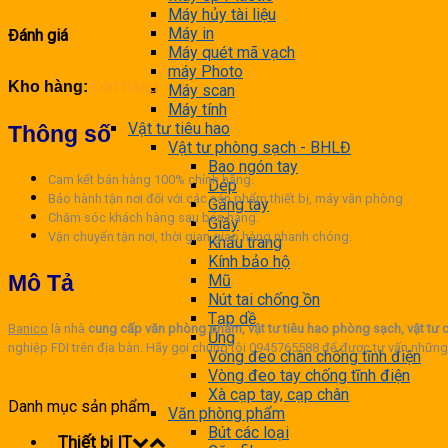
Máy hủy tài liệu
Máy in
Đánh giá
Máy quét mã vạch
máy Photo
Kho hàng:
còn hàng
Máy scan
Máy tính
Vật tư tiêu hao
Thông số
Vật tư phòng sạch - BHLĐ
Bao ngón tay
Cam kết bán hàng 100% chính hãng.
Dép
Bảo hành tận nơi đối với các sản phẩm thiết bị, máy văn phòng
Găng tay
Chăm sóc khách hàng sau bán hàng.
Giầy
Vận chuyển tận nơi, thời gian giao hàng nhanh chóng.
Khẩu trang
Kính bảo hộ
Mô Tả
Mũ
Nút tai chống ồn
Tạp dề
Banico
là nhà
cung cấp văn phòng phẩm, vật tư tiêu hao phòng sạch, vật tư c
Ủng
nghiệp FDI trên địa bàn. Hãy gọi chúng tôi 0945765588 để được tư vấn những
Vòng đeo chân chống tĩnh điện
Vòng đeo tay chống tĩnh điện
Xà cạp tay, cạp chân
Danh mục sản phẩm
Văn phòng phẩm
Bút các loại
Thiết bị IT