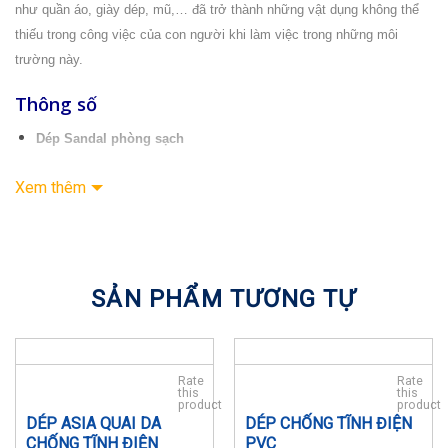
như quần áo, giày dép, mũ,… đã trở thành những vật dụng không thể
thiếu trong công việc của con người khi làm việc trong những môi
trường này.
Thông số
Dép Sandal phòng sạch
Chất liệu: PU chống tĩnh điện
Xem thêm
Kích cỡ: 34-47
Khả năng loại bỏ tĩnh điện trên cơ thể một cách hiệu quả, xốp, bền,
chống hóa chất, có thể giặt theo phương pháp tiêu chuẩn
SẢN PHẨM TƯƠNG TỰ
Sản phẩm
Dép
Sandal phòng sạch chống tĩnh điện
được nhập
khẩu và phân phối trực tiếp bởi Công ty TNHH kỹ nghệ Banico –
nhà cung cấp chuyên nghiệp về
bảo hộ lao động
và trang thiết bị,
vật tư
phòng sạch, chống tĩnh điện
Rate
Rate
this
this
product
product
Điện trở bề mặt: đạt chuẩn từ 10^6 đến 10^9 ohm.
DÉP ASIA QUAI DA
DÉP CHỐNG TĨNH ĐIỆN
CHỐNG TĨNH ĐIỆN
PVC
Đế dép màu đen, quai màu xanh, không bám bụi bẩn khi sử dụng.