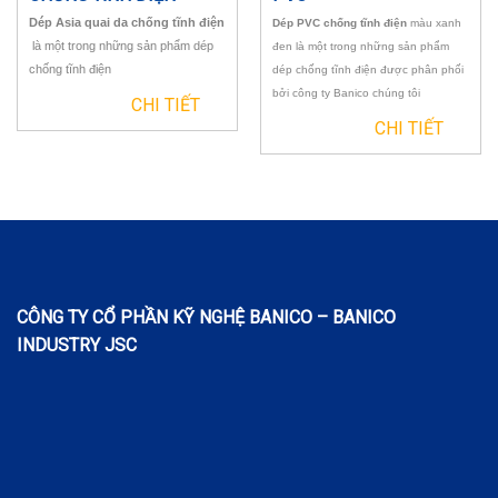
Dép Asia quai da chống tĩnh điện
Dép PVC chống tĩnh điện
màu xanh
Đóng gói theo yêu cầu của khách hàng.
là một trong những sản phẩm dép
đen là một trong những sản phẩm
chống tĩnh điện
dép chống tĩnh điện được phân phối
Độ bền cao, không cong vênh khi sử dụng, siêu nhẹ.
bởi công ty Banico chúng tôi
CHI TIẾT
Mô Tả
CHI TIẾT
Dép PU đen chống tĩnh điện
là một trong những sản phẩm dép chống
tĩnh điện được phân phối bởi công ty Banico chúng tôi, với thiết kế
mềm xốp, độ bền cao, kiểu dáng thống dụng như những loại dép thông
thường và đặc biệt là khả năng chống tĩnh điện, đây là một trong những
sản phẩm được sử dụng nhiều nhất bởi các công ty sản xuất các linh
kiện, thiết bị điện tử, hay trong một số lĩnh vực thuộc các ngành y tế,
CÔNG TY CỔ PHẦN KỸ NGHỆ BANICO – BANICO
khoa học.
INDUSTRY JSC
DÉP PU ĐEN CHỐNG TĨNH ĐIỆN –
BẢO HỘ LAO ĐỘNG BẮC NINH
PU là là vật liệu được sử dụng để sản xuất
dép chống tĩnh điện
này.
Đặc tính của nó là dẻo dai, có độ bền cao, có khối lượng riêng nhẹ, vì
vậy, nó tạo nền một sản phẩm bền đẹp, mềm xốp, mang đến cho người