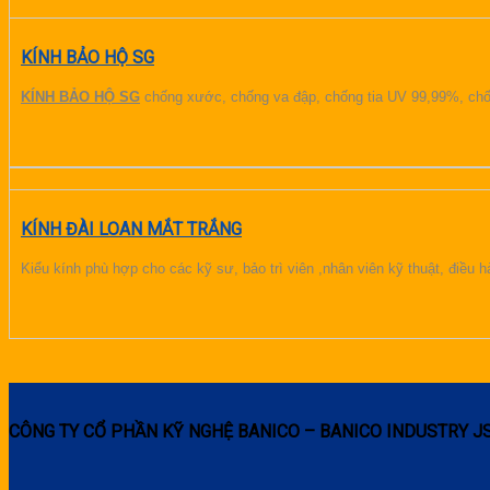
KÍNH BẢO HỘ SG
KÍNH BẢO HỘ SG
chống xước, chống va đập, chống tia UV 99,99%, chốn
KÍNH ĐÀI LOAN MẮT TRẮNG
Kiểu kính phù hợp cho các kỹ sư, bảo trì viên ,nhân viên kỹ thuật, điề
CÔNG TY CỔ PHẦN KỸ NGHỆ BANICO – BANICO INDUSTRY J