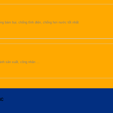
g bám bụi, chống tĩnh điện, chống hơi nước tốt nhất
u hành sản xuất, công nhân …
SC