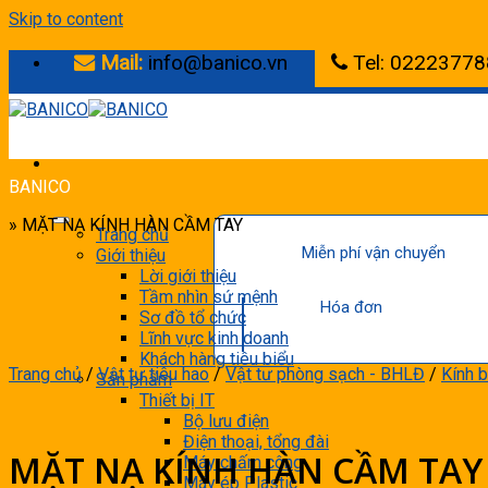
Skip to content
Mail:
info@banico.vn
Tel: 02223778
BANICO
» MẶT NẠ KÍNH HÀN CẦM TAY
Trang chủ
Miễn phí vận chuyển
Giới thiệu
Lời giới thiệu
Tầm nhìn sứ mệnh
Hóa đơn
Sơ đồ tổ chức
Lĩnh vực kinh doanh
Khách hàng tiêu biểu
Trang chủ
/
Vật tư tiêu hao
/
Vật tư phòng sạch - BHLĐ
/
Kính 
Sản phẩm
Thiết bị IT
Bộ lưu điện
Điện thoại, tổng đài
MẶT NẠ KÍNH HÀN CẦM TAY
Máy chấm công
Máy ép Plastic