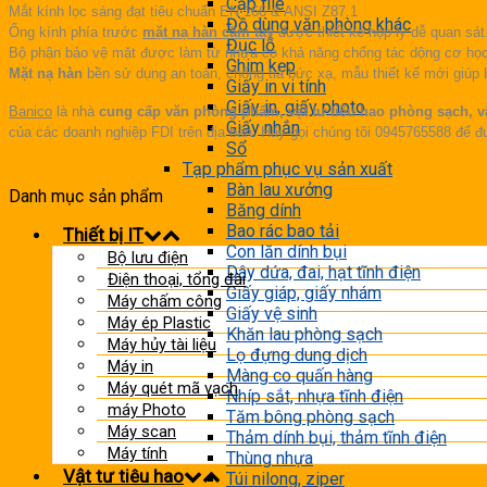
Cặp file
Mắt kính lọc sáng đạt tiêu chuẩn EN 166 & ANSI Z87.1
Đồ dùng văn phòng khác
Ống kính phía trước
mặt nạ hàn cầm tay
được thiết kế họp lý dễ quan sát
Đục lỗ
Bộ phận bảo vệ mặt được làm từ nhựa có khả năng chống tác dộng cơ học
Ghim kẹp
Mặt nạ hàn
bền sử dụng an toàn, chống tia bức xạ, mẫu thiết kế mới giúp 
Giấy in vi tính
Giấy in, giấy photo
Banico
là nhà
cung cấp văn phòng phẩm, vật tư tiêu hao phòng sạch, vậ
Giấy nhắn
của các doanh nghiệp FDI trên địa bàn. Hãy gọi chúng tôi 0945765588 để 
Sổ
Tạp phẩm phục vụ sản xuất
Bàn lau xưởng
Danh mục sản phẩm
Băng dính
Bao rác bao tải
Thiết bị IT
Con lăn dính bụi
Bộ lưu điện
Dây dứa, đai, hạt tĩnh điện
Điện thoại, tổng đài
Giấy giáp, giấy nhám
Máy chấm công
Giấy vệ sinh
Máy ép Plastic
Khăn lau phòng sạch
Máy hủy tài liệu
Lọ đựng dung dịch
Máy in
Màng co quấn hàng
Máy quét mã vạch
Nhíp sắt, nhựa tĩnh điện
máy Photo
Tăm bông phòng sạch
Máy scan
Thảm dính bụi, thảm tĩnh điện
Máy tính
Thùng nhựa
Vật tư tiêu hao
Túi nilong, ziper