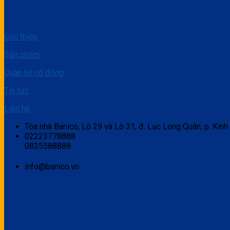
Giới thiệu
Sản phẩm
Quan hệ cổ đông
Tin tức
Liên hệ
Tòa nhà Banico, Lô 29 và Lô 31, đ. Lạc Long Quân, p. Kinh
02223778888
0835588888
info@banico.vn