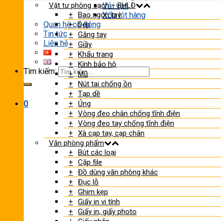
Vật tư phòng sạch – BHLĐ
Vải vụn
Bao ngón tay
Xốp lót hàng
Quan hệ cổ đông
Dép
Tin tức
Găng tay
Liên hệ
Giầy
Khẩu trang
Kính bảo hộ
Tìm kiếm:
Mũ
Nút tai chống ồn
Tạp dề
Ủng
0
Vòng đeo chân chống tĩnh điện
Vòng đeo tay chống tĩnh điện
Xà cạp tay, cạp chân
Văn phòng phẩm
Bút các loại
Cặp file
Đồ dùng văn phòng khác
Đục lỗ
Ghim kẹp
Giấy in vi tính
Giấy in, giấy photo