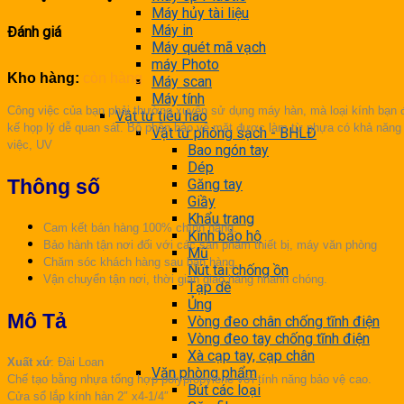
Máy hủy tài liệu
Máy in
Đánh giá
Máy quét mã vạch
máy Photo
Kho hàng:
còn hàng
Máy scan
Máy tính
Công việc của bạn phải thường xuyên sử dụng máy hàn, mà loại kính bạn 
Vật tư tiêu hao
kế họp lý dễ quan sát. Bộ phận bảo vệ mặt được làm từ nhựa có khả năng 
Vật tư phòng sạch - BHLĐ
việc, UV
Bao ngón tay
Dép
Thông số
Găng tay
Giầy
Khẩu trang
Cam kết bán hàng 100% chính hãng.
Kính bảo hộ
Bảo hành tận nơi đối với các sản phẩm thiết bị, máy văn phòng
Mũ
Chăm sóc khách hàng sau bán hàng.
Nút tai chống ồn
Vận chuyển tận nơi, thời gian giao hàng nhanh chóng.
Tạp dề
Ủng
Mô Tả
Vòng đeo chân chống tĩnh điện
Vòng đeo tay chống tĩnh điện
Xà cạp tay, cạp chân
Xuất xứ
: Đài Loan
Văn phòng phẩm
Chế tạo bằng nhựa tổng hợp polypropylene với tính năng bảo vệ cao.
Bút các loại
Cửa sổ lắp kính hàn 2″ x4-1/4″