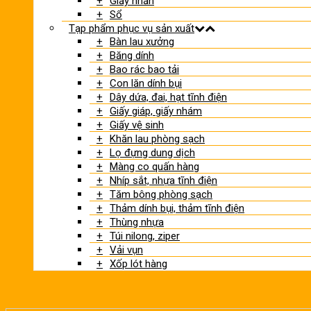
Giấy nhắn
Sổ
Tạp phẩm phục vụ sản xuất
Bàn lau xưởng
Băng dính
Bao rác bao tải
Con lăn dính bụi
Dây dứa, đai, hạt tĩnh điện
Giấy giáp, giấy nhám
Giấy vệ sinh
Khăn lau phòng sạch
Lọ đựng dung dịch
Màng co quấn hàng
Nhíp sắt, nhựa tĩnh điện
Tăm bông phòng sạch
Thảm dính bụi, thảm tĩnh điện
Thùng nhựa
Túi nilong, ziper
Vải vụn
Xốp lót hàng