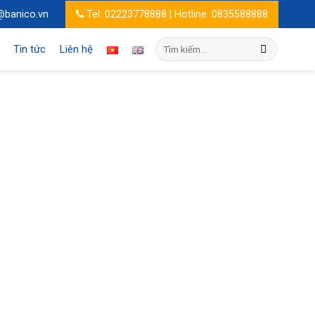
@banico.vn
Tel: 02223778888 | Hotline: 0835588888
Tìm
Tin tức
Liên hệ
kiếm: