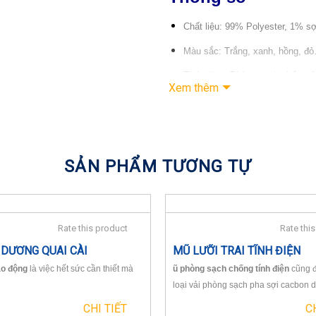
Chất liệu: 99% Polyester, 1% sợ
Màu sắc: Trắng, xanh, hồng, đ
Tính năng: Phòng sạch chống tĩ
Xem thêm
Chống tĩnh điện : 10^6 – 10^9
Size: Free size
Loại mũ : 1. Có lưới | 2. Không 
SẢN PHẨM TƯƠNG TỰ
Thời gian: Tùy theo đơn đặt hà
Mô Tả
Rate this product
Rate thi
Mũ phòng sạch chống tính điện
c
 DƯƠNG QUAI CÀI
MŨ LƯỠI TRAI TĨNH ĐIỆN
Khoảng cách các sợi cacbon thông 
ao động
là việc hết sức cần thiết mà
ũ phòng sạch chống tính điện
cũng 
kẻ sọc, hoặc có thể bố trí theo hì
loại vải phòng sạch pha sợi cacbon d
giá thành của chiếc mũ đó.
CHI TIẾT
C