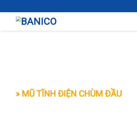
Skip
to
content
BANICO
» MŨ TĨNH ĐIỆN CHÙM ĐẦU