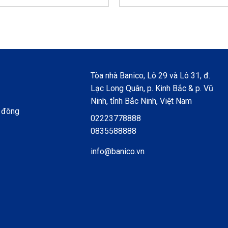
Mũ vải phòng sạch chống tĩnh điện
đ
cũng khá là bí bách, vì vậy chúng t
dụng giúp cho người đội được cảm g
Cũng có loại miếng lưới được may t
là do yêu cầu của từng khách hang
Tòa nhà Banico, Lô 29 và Lô 31, đ.
Ở giữa phần trùm đầu và phần lưỡi 
Lạc Long Quân, p. Kinh Bắc & p. Vũ
giúp cho chiếc mũ được cố định trê
Ninh, tỉnh Bắc Ninh, Việt Nam
Có loại được may đai có thêm một 
 đông
02223778888
tạo độ chặt chẽ hơn.
0835588888
Mũ cũng có nhiều màu sắc cho bạn l
info@banico.vn
nhiều màu cho bạn lựa chọn: trắng
Ngoài ra, Công ty Banico chúng tô
phòng sạch
chống tĩnh điện
,
mũ v
dệt
…