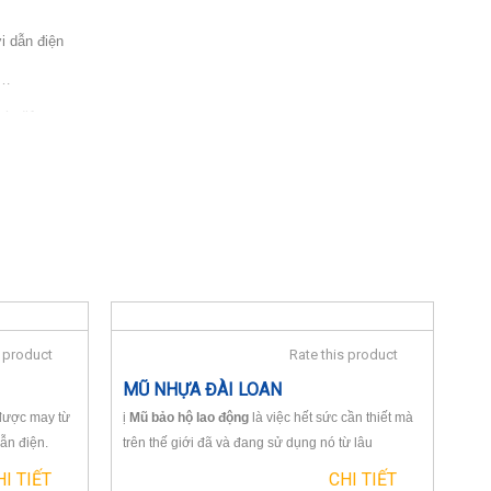
i dẫn điện
ỏ…
nh điện
lưới
ng
s product
Rate this product
ũng được may từ loại vải phòng sạch pha sợi cacbon dẫn điện.
MŨ NHỰA ĐÀI LOAN
thường khoảng 5mm. Có thể là loại vải pha sợi cacbon theo hình
được may từ
ị
Mũ bảo hộ lao động
là việc hết sức cần thiết mà
nh caro. Khoảng cách và độ dày của các sợi cacbon quyết định đến
ẫn điện.
trên thế giới đã và đang sử dụng nó từ lâu
HI TIẾT
CHI TIẾT