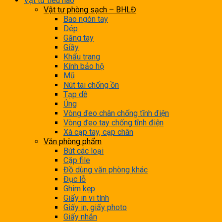
Vật tư tiêu hao
Vật tư phòng sạch – BHLĐ
Bao ngón tay
Dép
Găng tay
Giầy
Khẩu trang
Kính bảo hộ
Mũ
Nút tai chống ồn
Tạp dề
Ủng
Vòng đeo chân chống tĩnh điện
Vòng đeo tay chống tĩnh điện
Xà cạp tay, cạp chân
Văn phòng phẩm
Bút các loại
Cặp file
Đồ dùng văn phòng khác
Đục lỗ
Ghim kẹp
Giấy in vi tính
Giấy in, giấy photo
Giấy nhắn