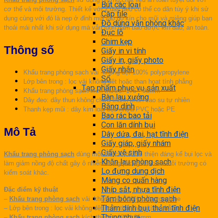
Bút các loại
cơ thể và môi trường. Thiết kế với 2 dây đeo có thể co dãn tùy ý khi sử
Cặp file
dụng cùng với đó là nẹp ở đỉnh mũi tạo độ kín cho mũi và miệng giúp bạn
Đồ dùng văn phòng khác
thoải mái nhất khi sử dụng mà vẫn luôn đảm bảo được kín đáo, an toàn.
Đục lỗ
Ghim kẹp
Thông số
Giấy in vi tính
Giấy in, giấy photo
Giấy nhắn
Khẩu trang phòng sạch vải không dệt 100% polypropylene
Sổ
Lớp bên trong : lọc vải không dệt hoặc than hoạt tính phẳng
Tạp phẩm phục vụ sản xuất
Khẩu trang phòng sạch
kích thước: 175 * 95mm
Bàn lau xưởng
Dây đeo: dây thun không chứa thành phần cao su tự nhiên
Băng dính
Thanh kẹp mũi : dây kim loại bọc nhựa PVC hoặc PE
Bao rác bao tải
Con lăn dính bụi
Mô Tả
Dây dứa, đai, hạt tĩnh điện
Giấy giáp, giấy nhám
Giấy vệ sinh
Khẩu trang phòng sạch
dùng một lần có thể cải thiện đáng kể bụi lọc và
Khăn lau phòng sạch
làm giảm nồng độ chất gây ô nhiễm trong phòng sạch và môi trường có
Lọ đựng dung dịch
kiểm soát khác.
Màng co quấn hàng
Nhíp sắt, nhựa tĩnh điện
Đặc điểm kỹ thuật
Tăm bông phòng sạch
–
Khẩu trang phòng sạch
vải không dệt 100% polypropylene
Thảm dính bụi, thảm tĩnh điện
– Lớp bên trong : lọc vải không dệt hoặc than hoạt tính phẳng
Thùng nhựa
–
Khẩu trang phòng sạch
kích thước: 175 * 95mm