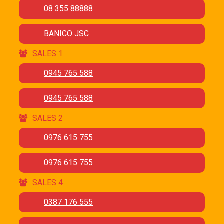
08 355 88888
BANICO JSC
SALES 1
0945 765 588
0945 765 588
SALES 2
0976 615 755
0976 615 755
SALES 4
0387 176 555