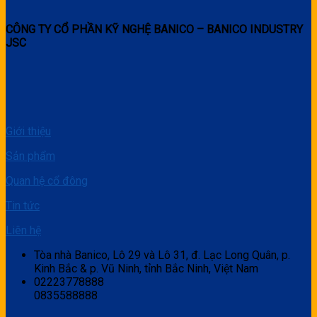
CÔNG TY CỔ PHẦN KỸ NGHỆ BANICO – BANICO INDUSTRY
JSC
Giới thiệu
Sản phẩm
Quan hệ cổ đông
Tin tức
Liên hệ
Tòa nhà Banico, Lô 29 và Lô 31, đ. Lạc Long Quân, p.
Kinh Bắc & p. Vũ Ninh, tỉnh Bắc Ninh, Việt Nam
02223778888
0835588888