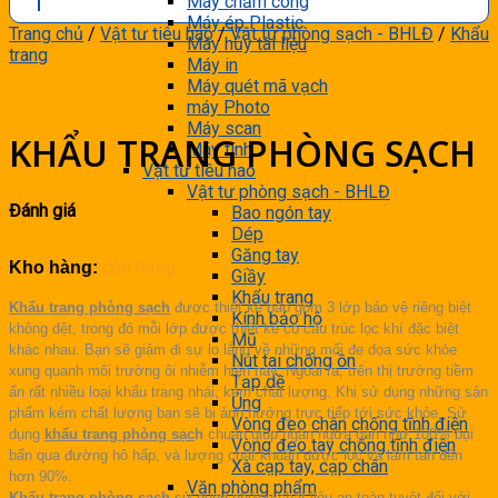
Máy chấm công
Máy ép Plastic
Trang chủ
/
Vật tư tiêu hao
/
Vật tư phòng sạch - BHLĐ
/
Khẩu
Máy hủy tài liệu
trang
Máy in
Máy quét mã vạch
máy Photo
Máy scan
KHẨU TRANG PHÒNG SẠCH
Máy tính
Vật tư tiêu hao
Vật tư phòng sạch - BHLĐ
Đánh giá
Bao ngón tay
Dép
Găng tay
Kho hàng:
còn hàng
Giầy
Khẩu trang
Khẩu trang phòng sạch
được thiết kế bao gồm 3 lớp bảo vệ riêng biệt
Kính bảo hộ
không dệt, trong đó mỗi lớp được thiết kế có cấu trúc lọc khí đặc biệt
Mũ
khác nhau. Bạn sẽ giảm đi sự lo lắng về những mối đe dọa sức khỏe
Nút tai chống ồn
xung quanh môi trường ôi nhiễm hiện nay. Ngoài ra, trên thị trường tiềm
Tạp dề
ẩn rất nhiều loại khẩu trang nhái, kém chất lượng. Khi sử dụng những sản
Ủng
phẩm kém chất lượng bạn sẽ bị ảnh hưởng trực tiếp tới sức khỏe. Sử
Vòng đeo chân chống tĩnh điện
dụng
khẩu trang phòng sạc
h
chuẩn giúp ngăn ngừa gần như 100% bụi
Vòng đeo tay chống tĩnh điện
bẩn qua đường hô hấp, và lượng chất khuẩn được lọc và làm tan đến
Xà cạp tay, cạp chân
hơn 90%.
Văn phòng phẩm
Khẩu trang phòng sạch
sử dụng những chất liệu an toàn tuyệt đối với