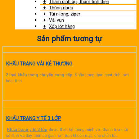
Thảm dính bụi, thảm tĩnh điện
Thùng nhựa
Túi nilong, ziper
Vải vụn
Xốp lót hàng
Sản phẩm tương tự
KHẨU TRANG VẢI KẺ THƯỜNG
2 loại khẩu trang chuyên cung cấp
: Khẩu trang than hoạt tính, sợi
hoạt tính
CHI TIẾT
KHẨU TRANG Y TẾ 3 LỚP
Khẩu trang y tế 3 lớp
được thiết kế thông minh với thanh tựa mũi
cố định và dây thun co giãn, ôm trọn khuôn mặt, che chắn tốt.