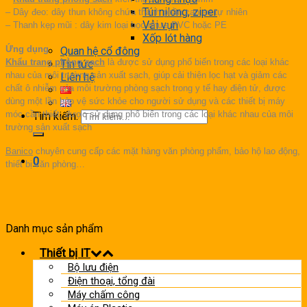
Túi nilong, ziper
–
Dây đeo: dây thun không chứa thành phần cao su tự nhiên
Vải vụn
–
Thanh kẹp mũi : dây kim loại bọc nhựa PVC hoặc PE
Xốp lót hàng
Ứng dụng
Quan hệ cổ đông
Khẩu trang phòng sạch
là được sử dụng phổ biến trong các loại khác
Tin tức
nhau của môi trường sản xuất sạch, giúp cải thiện lọc hạt và giảm các
Liên hệ
chất ô nhiễm của môi trường phòng sạch trong y tế hay điện tử, được
dùng một lần bảo vệ sức khỏe cho người sử dụng và các thiết bị máy
móc cần thiết, được sử dụng phổ biến trong các loại khác nhau của môi
Tìm kiếm:
trường sản xuất sạch
Banico
chuyên cung cấp các mặt hàng văn phòng phẩm, bảo hộ lao động,
0
thiết bị văn phòng…
Danh mục sản phẩm
Thiết bị IT
Bộ lưu điện
Điện thoại, tổng đài
Máy chấm công