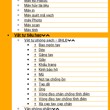
Máy ép Plastic
Máy hủy tài liệu
Máy in
Máy quét mã vạch
máy Photo
Máy scan
Máy tính
Vật tư tiêu hao
Vật tư phòng sạch – BHLĐ
Bao ngón tay
Dép
Găng tay
Giầy
Khẩu trang
Kính bảo hộ
Mũ
Nút tai chống ồn
Tạp dề
Ủng
Vòng đeo chân chống tĩnh điện
Vòng đeo tay chống tĩnh điện
Xà cạp tay, cạp chân
Văn phòng phẩm