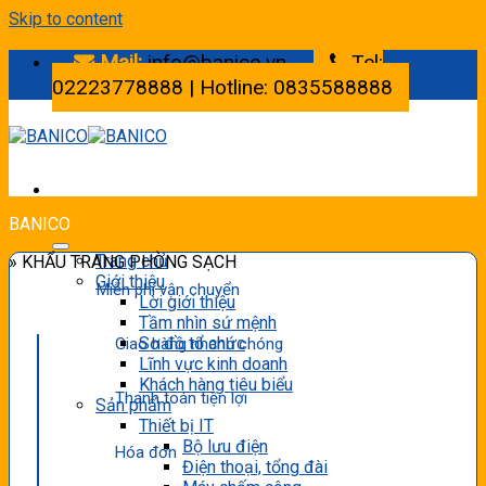
Skip to content
Mail:
info@banico.vn
Tel:
02223778888 | Hotline: 0835588888
BANICO
Trang chủ
» KHẨU TRANG PHÒNG SẠCH
Giới thiệu
Miễn phí vận chuyển
Lời giới thiệu
Tầm nhìn sứ mệnh
Sơ đồ tổ chức
Giao hàng nhanh chóng
Lĩnh vực kinh doanh
Khách hàng tiêu biểu
Thanh toán tiện lợi
Sản phẩm
Thiết bị IT
Bộ lưu điện
Hóa đơn
Điện thoại, tổng đài