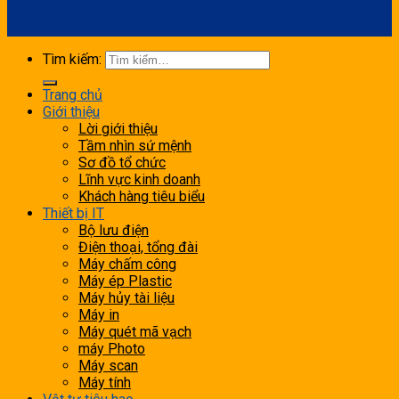
Tìm kiếm:
Trang chủ
Giới thiệu
Lời giới thiệu
Tầm nhìn sứ mệnh
Sơ đồ tổ chức
Lĩnh vực kinh doanh
Khách hàng tiêu biểu
Thiết bị IT
Bộ lưu điện
Điện thoại, tổng đài
Máy chấm công
Máy ép Plastic
Máy hủy tài liệu
Máy in
Máy quét mã vạch
máy Photo
Máy scan
Máy tính