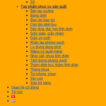
Sổ
Tạp phẩm phục vụ sản xuất
Bàn lau xưởng
Băng dính
Bao rác bao tải
Con lăn dính bụi
Dây dứa, đai, hạt tĩnh điện
Giấy giáp, giấy nhám
Giấy vệ sinh
Khăn lau phòng sạch
Lọ đựng dung dịch
Màng co quấn hàng
Nhíp sắt, nhựa tĩnh điện
Tăm bông phòng sạch
Thảm dính bụi, thảm tĩnh điện
Thùng nhựa
Túi nilong, ziper
Vải vụn
Xốp lót hàng
Quan hệ cổ đông
Tin tức