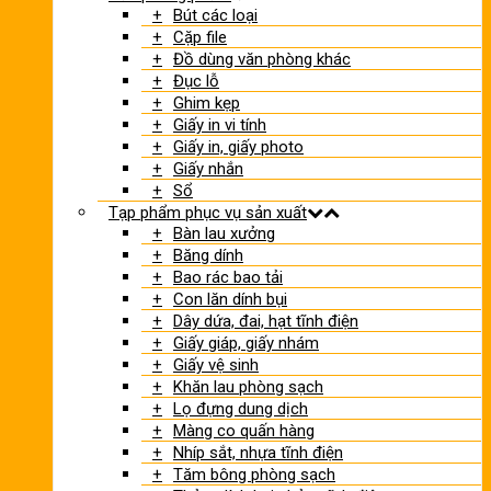
Bút các loại
Cặp file
Đồ dùng văn phòng khác
Đục lỗ
Ghim kẹp
Giấy in vi tính
Giấy in, giấy photo
Giấy nhắn
Sổ
Tạp phẩm phục vụ sản xuất
Bàn lau xưởng
Băng dính
Bao rác bao tải
Con lăn dính bụi
Dây dứa, đai, hạt tĩnh điện
Giấy giáp, giấy nhám
Giấy vệ sinh
Khăn lau phòng sạch
Lọ đựng dung dịch
Màng co quấn hàng
Nhíp sắt, nhựa tĩnh điện
Tăm bông phòng sạch