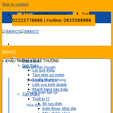
Skip to content
Mail:
info@banico.vn
Tel:
02223778888 | Hotline: 0835588888
BANICO
Trang chủ
» KHẨU TRANG VẢI KẺ THƯỜNG
Giới thiệu
Miễn phí vận chuyển
Lời giới thiệu
Tầm nhìn sứ mệnh
Sơ đồ tổ chức
Giao hàng nhanh chóng
Lĩnh vực kinh doanh
Khách hàng tiêu biểu
Thanh toán tiện lợi
Sản phẩm
Thiết bị IT
Bộ lưu điện
Hóa đơn
Điện thoại, tổng đài