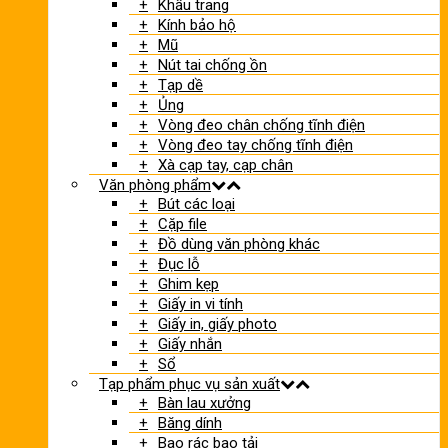
Khẩu trang
Kính bảo hộ
Mũ
Nút tai chống ồn
Tạp dề
Ủng
Vòng đeo chân chống tĩnh điện
Vòng đeo tay chống tĩnh điện
Xà cạp tay, cạp chân
Văn phòng phẩm
Bút các loại
Cặp file
Đồ dùng văn phòng khác
Đục lỗ
Ghim kẹp
Giấy in vi tính
Giấy in, giấy photo
Giấy nhắn
Sổ
Tạp phẩm phục vụ sản xuất
Bàn lau xưởng
Băng dính
Bao rác bao tải