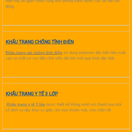
hiện nay để giảm thiểu cũng như phòng tránh được các tai nạn lao
động
CHI TIẾT
KHẨU TRANG CHỐNG TĨNH ĐIỆN
Khẩu trang vải chống t
ĩ
nh điện
sử dụng polyester đặc biệt hiệu suất
cao và chất xơ sợi dẫn vĩnh viễn dệt bởi một quá trình đặc biệt,
CHI TIẾT
KHẨU TRANG Y TẾ 3 LỚP
Khẩu trang y tế 3 lớp
được thiết kế thông minh với thanh tựa mũi
cố định và dây thun co giãn, ôm trọn khuôn mặt, che chắn tốt.
CHI TIẾT