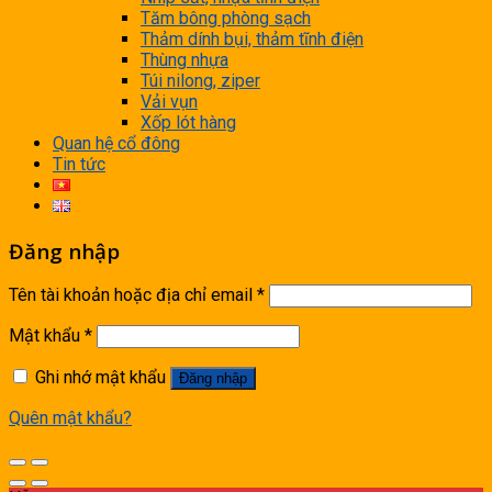
Tăm bông phòng sạch
Thảm dính bụi, thảm tĩnh điện
Thùng nhựa
Túi nilong, ziper
Vải vụn
Xốp lót hàng
Quan hệ cổ đông
Tin tức
Đăng nhập
Tên tài khoản hoặc địa chỉ email
*
Mật khẩu
*
Ghi nhớ mật khẩu
Đăng nhập
Quên mật khẩu?