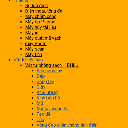
Thiết bị IT
Bộ lưu điện
Điện thoại, tổng đài
Máy chấm công
Máy ép Plastic
Máy hủy tài liệu
Máy in
Máy quét mã vạch
máy Photo
Máy scan
Máy tính
Vật tư tiêu hao
Vật tư phòng sạch – BHLĐ
Bao ngón tay
Dép
Găng tay
Giầy
Khẩu trang
Kính bảo hộ
Mũ
Nút tai chống ồn
Tạp dề
Ủng
Vòng đeo chân chống tĩnh điện