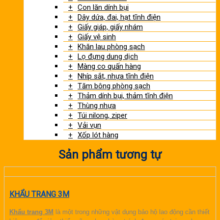
Con lăn dính bụi
Dây dứa, đai, hạt tĩnh điện
Giấy giáp, giấy nhám
Giấy vệ sinh
Khăn lau phòng sạch
Lọ đựng dung dịch
Màng co quấn hàng
Nhíp sắt, nhựa tĩnh điện
Tăm bông phòng sạch
Thảm dính bụi, thảm tĩnh điện
Thùng nhựa
Túi nilong, ziper
Vải vụn
Xốp lót hàng
Sản phẩm tương tự
KHẨU TRANG 3M
Khẩu trang 3M
là một trong những vật dụng bảo hộ lao động cần thiết