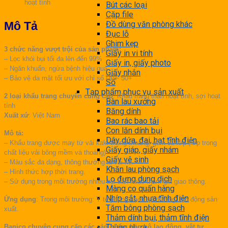
hoạt tính
Bút các loại
Cặp file
Mô Tả
Đồ dùng văn phòng khác
Đục lỗ
Ghim kẹp
3 chức năng vượt trội của sản phẩm:
Giấy in vi tính
– Lọc khói bụi tối đa lên đến 99%
Giấy in, giấy photo
– Ngăn khuẩn, ngừa bệnh hiệu quả
Giấy nhắn
– Bảo vệ da mặt tối ưu với chỉ số UPF 50+
Sổ
Tạp phẩm phục vụ sản xuất
2 loại khẩu trang chuyên cung cấp
: Khẩu trang than hoạt tính, sợi hoạt
Bàn lau xưởng
tính
Băng dính
Xuất xứ
: Việt Nam
Bao rác bao tải
Con lăn dính bụi
Mô tả:
Dây dứa, đai, hạt tĩnh điện
– Khẩu trang được may từ vải kaki thông thoáng, gồm 02 lớp (lớp trong
Giấy giáp, giấy nhám
chất liệu vải bông mềm và thoáng)
Giấy vệ sinh
– Màu sắc đa dạng, thông thường là vải kẻ.
Khăn lau phòng sạch
– Hình thức hợp thời trang.
Lọ đựng dung dịch
– Sử dụng trong môi trường nhiều bụi bẩn hoặc tham gia giao thông.
Màng co quấn hàng
Nhíp sắt, nhựa tĩnh điện
Ứng dụng
: Trong môi trường: Y tế,phòng sạch, đi đường, lao động sản
Tăm bông phòng sạch
xuất.
Thảm dính bụi, thảm tĩnh điện
Thùng nhựa
Banico chuyên cung cấp các sản phẩm bảo hộ lao động, vật tư