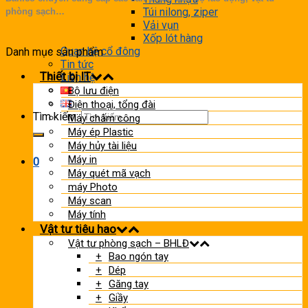
Túi nilong, ziper
phòng sạch…
Vải vụn
Xốp lót hàng
Quan hệ cổ đông
Danh mục sản phẩm
Tin tức
Thiết bị IT
Liên hệ
Bộ lưu điện
Điện thoại, tổng đài
Tìm kiếm:
Máy chấm công
Máy ép Plastic
Máy hủy tài liệu
Máy in
0
Máy quét mã vạch
máy Photo
Máy scan
Máy tính
Vật tư tiêu hao
Vật tư phòng sạch – BHLĐ
Bao ngón tay
Dép
Găng tay
Giầy