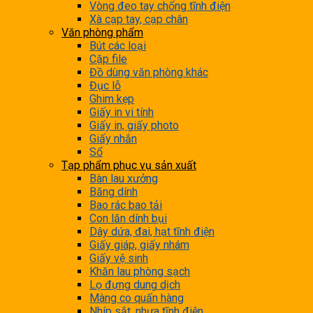
Vòng đeo tay chống tĩnh điện
Xà cạp tay, cạp chân
Văn phòng phẩm
Bút các loại
Cặp file
Đồ dùng văn phòng khác
Đục lỗ
Ghim kẹp
Giấy in vi tính
Giấy in, giấy photo
Giấy nhắn
Sổ
Tạp phẩm phục vụ sản xuất
Bàn lau xưởng
Băng dính
Bao rác bao tải
Con lăn dính bụi
Dây dứa, đai, hạt tĩnh điện
Giấy giáp, giấy nhám
Giấy vệ sinh
Khăn lau phòng sạch
Lọ đựng dung dịch
Màng co quấn hàng
Nhíp sắt, nhựa tĩnh điện