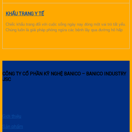
KHẨU TRANG Y TẾ
Chiếc khẩu trang đối với cuộc sống ngày nay đóng một vai trò tất yếu.
Chúng luôn là giải pháp phòng ngừa các bệnh lây qua đường hô hấp
CHI TIẾT
CÔNG TY CỔ PHẦN KỸ NGHỆ BANICO – BANICO INDUSTRY
JSC
Giới thiệu
Sản phẩm